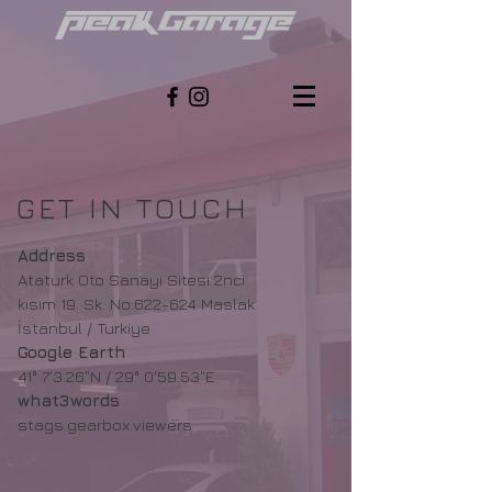
GET IN TOUCH
Address
Ataturk Oto Sanayi Sitesi 2nci
kısım 19. Sk. No:622-624 Maslak
İstanbul / Turkiye
Google Earth
41° 7'3.26"N / 29° 0'59.53"E
what3words
stags.gearbox.viewers